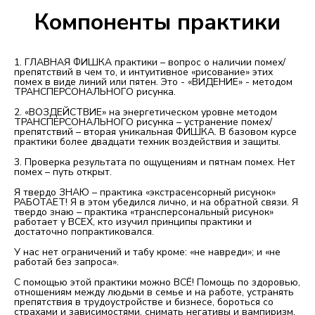
Компоненты практики
1. ГЛАВНАЯ ФИШКА практики – вопрос о наличии помех/
препятствий в чем то, и интуитивное «рисование» этих
помех в виде линий или пятен. Это - «ВИДЕНИЕ» - методом
ТРАНСПЕРСОНАЛЬНОГО рисунка.
2. «ВОЗДЕЙСТВИЕ» на энергетическом уровне методом
ТРАНСПЕРСОНАЛЬНОГО рисунка – устранение помех/
препятствий – вторая уникальная ФИШКА. В базовом курсе
практики более двадцати техник воздействия и защиты.
3. Проверка результата по ощущениям и пятнам помех. Нет
помех – путь открыт.
Я твердо ЗНАЮ – практика «экстрасенсорный рисунок»
РАБОТАЕТ! Я в этом убедился лично, и на обратной связи. Я
твердо знаю – практика «трансперсональный рисунок»
работает у ВСЕХ, кто изучил принципы практики и
достаточно попрактиковался.
У нас нет ограничений и табу кроме: «не навреди»; и «не
работай без запроса».
С помощью этой практики можно ВСЁ! Помощь по здоровью,
отношениям между людьми в семье и на работе, устранять
препятствия в трудоустройстве и бизнесе, бороться со
страхами и зависимостями, снимать негативы и вампиризм,