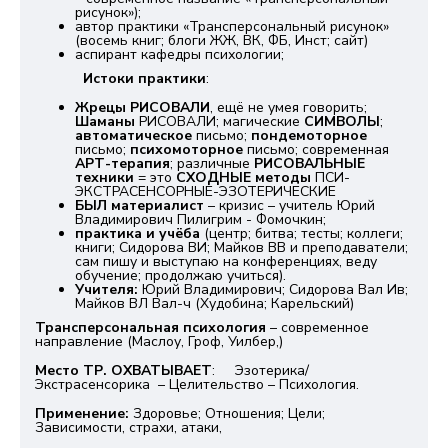
рисунок»);
автор практики «Трансперсональный рисунок»
(восемь книг; блоги ЖЖ, ВК, ФБ, Инст; сайт)
аспирант кафедры психологии;
Истоки практики
:
Жрецы РИСОВАЛИ
, ещё не умея говорить;
Шаманы
РИСОВАЛИ; магические
СИМВОЛЫ
;
автоматическое
письмо;
пондемоторное
письмо;
психомоторное
письмо; современная
АРТ-терапия
; различные
РИСОВАЛЬНЫЕ
техники
= это
СХОДНЫЕ методы
ПСИ-
ЭКСТРАСЕНСОРНЫЕ-ЭЗОТЕРИЧЕСКИЕ
БЫЛ материалист
– кризис – учитель Юрий
Владимирович Пилигрим - Фомочкин;
практика и учёба
(центр; битва; тесты; коллеги;
книги; Сидорова ВИ; Майков ВВ и преподаватели;
сам пишу и выступаю на конференциях, веду
обучение; продолжаю учиться).
Учителя:
Юрий Владимирович; Сидорова Вал Ив;
Майков ВЛ Вал-ч (Худобина; Карельский)
Трансперсональная психология
– современное
направление (Маслоу, Гроф, Уилбер,)
Место ТР. ОХВАТЫВАЕТ
: Эзотерика/
Экстрасенсорика – Целительство – Психология.
Применение:
Здоровье; Отношения; Цели;
Зависимости, страхи, атаки,