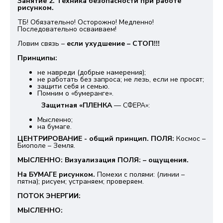
Занятие 2. Техника безопасности при работе
рисунком.
ТБ! Обязательно! Осторожно! Медленно!
Последовательно осваиваем!
Ловим связь –
если ухудшение – СТОП!!!
Принципы:
не навреди (добрые намерения);
не работать без запроса; не лезь, если не просят;
защити себя и семью.
Помним о «бумеранге».
Защитная «ПЛЕНКА
— СФЕРА»:
Мысленно;
на бумаге.
ЦЕНТРИРОВАНИЕ - общий принцип. ПОЛЯ:
Космос –
Биополе – Земля.
МЫСЛЕННО: Визуализация ПОЛЯ: – ощущения.
На БУМАГЕ рисунком.
Помехи с полями: (линии –
пятна); рисуем; устраняем; проверяем.
ПОТОК ЭНЕРГИИ:
МЫСЛЕННО: