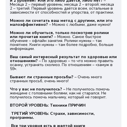
и 2 уровнем? Или это либо даётся, либо нет?
–
Месяца 2 – первый уровень; месяца 2 – второй; месяца
2 – третий. Первый уровень даётся всем, остальные в
зависимости от способностей и упорства, от практики.
Можно ли сочетать ваш метод с другими, или это
малоэффективно?
– Можно с любыми, даже нужно!
Можно ли обучиться, только посмотрев ролики
или прочитав книги?
– Можно. Самое быстрое
обучение – офлайн занятия. Ролики нужны – так
понятнее. Книги нужны – там более подробно, больше
информации.
Ваш самый интересный результат по здоровью или
отношениям?
– По здоровью – то что можно править
осанку, устранять сколиоз. По отношениям – «замуж в
59».
Бывают ли странные просьбы?
– Очень много
странных просьб, очень много!
Что у вас не получилось?
– Не получилось помочь
женщине с головными болями, как не старался. Не
получилось помочь мальчику, который не говорит.
ВТОРОЙ УРОВЕНЬ: Техники ПРИЧИН
ТРЕТИЙ УРОВЕНЬ: Страхи, зависимости,
программы.
Все три уровня есть в желтой книге