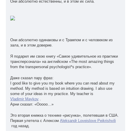
Они абсолютно естественны, и в этом их сила.
Они абсолютно одинаковы и с Трампом и с человеком из
зала, и в этом доверие.
Я подарил им свою книгу «Самое удивительное из практики
трансперсонала» на английском «The most amazing things
from the transpersonal psychologist*s practice».
Даже сказал пару фраз:
I good like to give you my book where you can read about my
method. My method is based on intuition drawing. I also use
some of your ideas in my practice. My teacher is
Vladimir Maykov
.
Арни сказал: «Ооооо…»
Это вторая книжка о технике «рисунка», полетевшая в США.
Первая улетела с Алексом
Aleksandr Loveislove Peikrishvili
год назад.